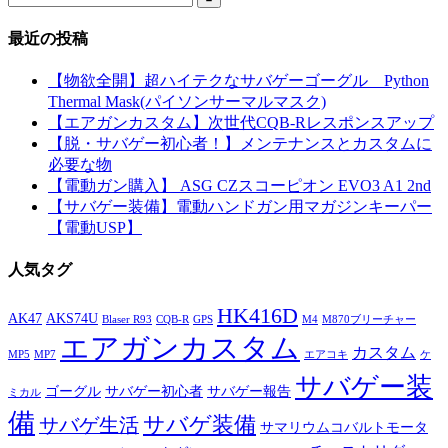
最近の投稿
【物欲全開】超ハイテクなサバゲーゴーグル Python
Thermal Mask(パイソンサーマルマスク)
【エアガンカスタム】次世代CQB-Rレスポンスアップ
【脱・サバゲー初心者！】メンテナンスとカスタムに
必要な物
【電動ガン購入】 ASG CZスコーピオン EVO3 A1 2nd
【サバゲー装備】電動ハンドガン用マガジンキーパー
【電動USP】
人気タグ
HK416D
AK47
AKS74U
Blaser R93
CQB-R
GPS
M4
M870ブリーチャー
エアガンカスタム
カスタム
MP5
MP7
エアコキ
ケ
サバゲー装
ゴーグル
サバゲー初心者
サバゲー報告
ミカル
備
サバゲ装備
サバゲ生活
サマリウムコバルトモータ