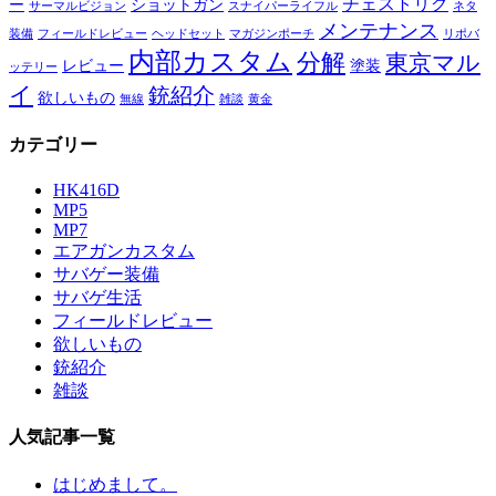
チェストリグ
ー
ショットガン
サーマルビジョン
スナイパーライフル
ネタ
メンテナンス
装備
フィールドレビュー
ヘッドセット
マガジンポーチ
リポバ
内部カスタム
分解
東京マル
レビュー
塗装
ッテリー
イ
銃紹介
欲しいもの
無線
雑談
黄金
カテゴリー
HK416D
MP5
MP7
エアガンカスタム
サバゲー装備
サバゲ生活
フィールドレビュー
欲しいもの
銃紹介
雑談
人気記事一覧
はじめまして。