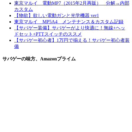
東京マルイ 電動MP7（2015年2月再販） 分解→内部
カスタム
【物欲】欲しい電動ガンと光学機器 ver1
東京マルイ MP5A4 メンテナンス＆カスタム記録
【サバゲー装備】サバゲーがより快適に！無線+ヘッ
ドセット+PTTスイッチのススメ
【サバゲー初心者】1万円で揃える！サバゲー初心者装
備
サバゲーの味方、Amazonプライム