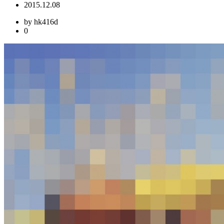
2015.12.08
by hk416d
0