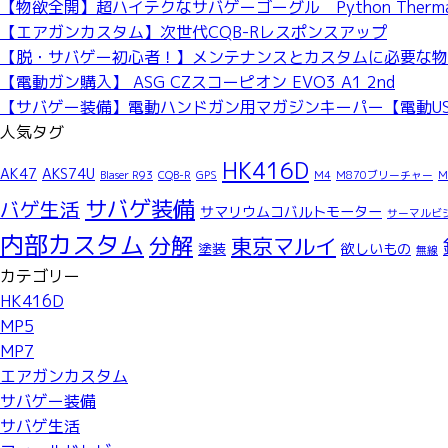
【物欲全開】超ハイテクなサバゲーゴーグル Python Therma
【エアガンカスタム】次世代CQB-Rレスポンスアップ
【脱・サバゲー初心者！】メンテナンスとカスタムに必要な物
【電動ガン購入】 ASG CZスコーピオン EVO3 A1 2nd
【サバゲー装備】電動ハンドガン用マガジンキーパー【電動US
人気タグ
HK416D
AK47
AKS74U
Blaser R93
CQB-R
GPS
M4
M870ブリーチャー
M
サバゲ装備
バゲ生活
サマリウムコバルトモーター
サーマルビ
内部カスタム
分解
東京マルイ
塗装
欲しいもの
無線
カテゴリー
HK416D
MP5
MP7
エアガンカスタム
サバゲー装備
サバゲ生活