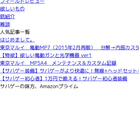
フィールドレビュー
欲しいもの
銃紹介
雑談
人気記事一覧
はじめまして。
東京マルイ 電動MP7（2015年2月再販） 分解→内部カス
【物欲】欲しい電動ガンと光学機器 ver1
東京マルイ MP5A4 メンテナンス＆カスタム記録
【サバゲー装備】サバゲーがより快適に！無線+ヘッドセット+
【サバゲー初心者】1万円で揃える！サバゲー初心者装備
サバゲーの味方、Amazonプライム