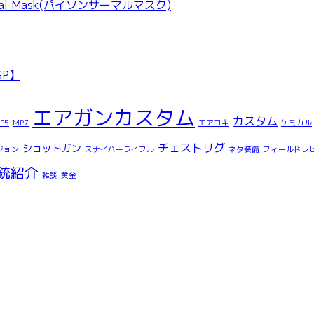
l Mask(パイソンサーマルマスク)
P】
エアガンカスタム
カスタム
P5
MP7
エアコキ
ケミカル
チェストリグ
ショットガン
ジョン
スナイパーライフル
ネタ装備
フィールドレ
銃紹介
雑談
黄金