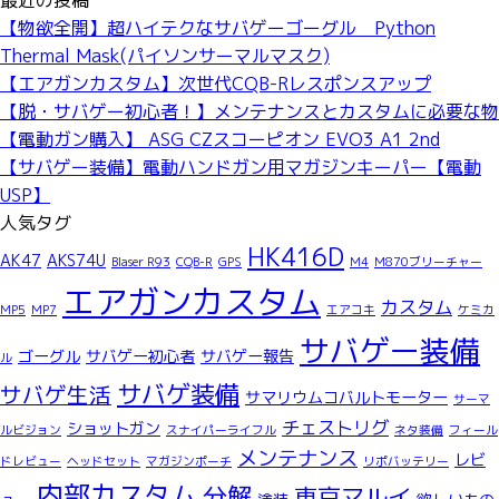
最近の投稿
【物欲全開】超ハイテクなサバゲーゴーグル Python
Thermal Mask(パイソンサーマルマスク)
【エアガンカスタム】次世代CQB-Rレスポンスアップ
【脱・サバゲー初心者！】メンテナンスとカスタムに必要な物
【電動ガン購入】 ASG CZスコーピオン EVO3 A1 2nd
【サバゲー装備】電動ハンドガン用マガジンキーパー【電動
USP】
人気タグ
HK416D
AK47
AKS74U
Blaser R93
CQB-R
GPS
M4
M870ブリーチャー
エアガンカスタム
カスタム
MP5
MP7
エアコキ
ケミカ
サバゲー装備
ゴーグル
サバゲー初心者
サバゲー報告
ル
サバゲ装備
サバゲ生活
サマリウムコバルトモーター
サーマ
チェストリグ
ショットガン
ルビジョン
スナイパーライフル
ネタ装備
フィール
メンテナンス
レビ
ドレビュー
ヘッドセット
マガジンポーチ
リポバッテリー
内部カスタム
分解
東京マルイ