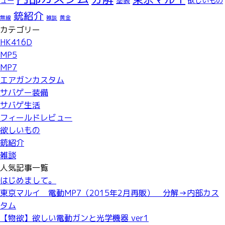
ュー
塗装
欲しいもの
銃紹介
無線
雑談
黄金
カテゴリー
HK416D
MP5
MP7
エアガンカスタム
サバゲー装備
サバゲ生活
フィールドレビュー
欲しいもの
銃紹介
雑談
人気記事一覧
はじめまして。
東京マルイ 電動MP7（2015年2月再販） 分解→内部カス
タム
【物欲】欲しい電動ガンと光学機器 ver1