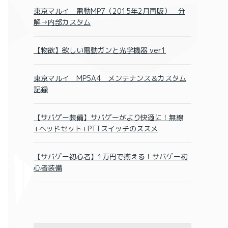
東京マルイ 電動MP7（2015年2月再販） 分
解→内部カスタム
【物欲】欲しい電動ガンと光学機器 ver1
東京マルイ MP5A4 メンテナンス＆カスタム
記録
【サバゲー装備】サバゲーがより快適に！無線
+ヘッドセット+PTTスイッチのススメ
【サバゲー初心者】1万円で揃える！サバゲー初
心者装備