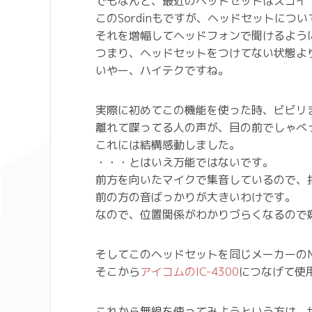
でもなんと、最近のヘッドセットはスゴイ
このSordinもですが、ヘッドセットにつ
それを増幅してヘッドフォンで聞けるよう
つまり、ヘッドセットをつけてない状態よ
いやー、ハイテクですね。
実際に初めてこの機能を使った時、ビビリ
離れて喋ってる人の声が、目の前でしゃべ
これには結構感動しました。
・・・とはいえ万能ではないです。
前方を向いたマイクで集音しているので、
前の方の音ばっかりが大きいわけです。
なので、位置関係がわかりづらくなるので
そしてこのヘッドセットを同じメーカーのNEX
そこから
アイコムのIC-4300
につなげて使
これから無線を使ってみようという方は、