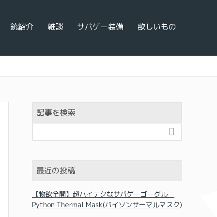
銃紹介
雑談
サバゲー装備
欲しいもの
記事を検索

最近の投稿
【物欲全開】超ハイテクなサバゲーゴーグル
Python Thermal Mask(パイソンサーマルマスク)