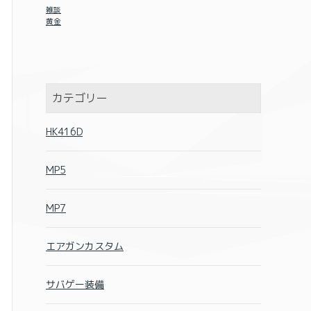
雑談
黄金
カテゴリー
HK416D
MP5
MP7
エアガンカスタム
サバゲー装備