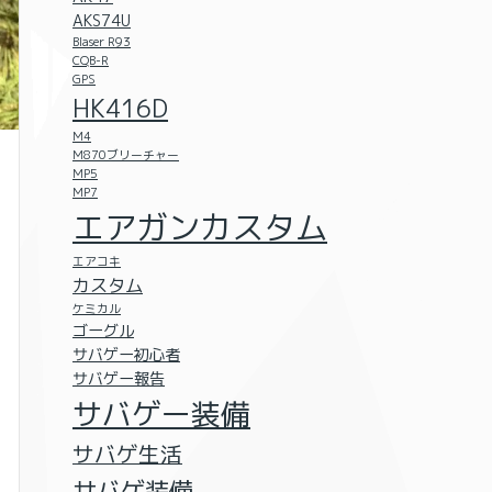
AKS74U
Blaser R93
CQB-R
GPS
HK416D
M4
M870ブリーチャー
MP5
MP7
エアガンカスタム
エアコキ
カスタム
ケミカル
ゴーグル
サバゲー初心者
サバゲー報告
サバゲー装備
サバゲ生活
サバゲ装備