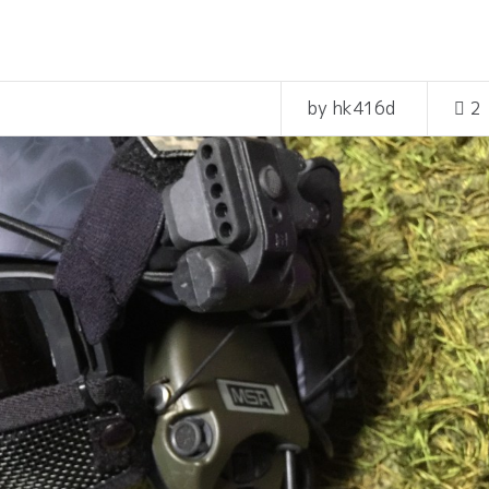
by hk416d
2