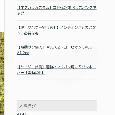
【エアガンカスタム】次世代CQB-Rレスポンスア
ップ
【脱・サバゲー初心者！】メンテナンスとカスタ
ムに必要な物
【電動ガン購入】 ASG CZスコーピオン EVO3
A1 2nd
【サバゲー装備】電動ハンドガン用マガジンキー
パー【電動USP】
人気タグ
AK47