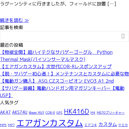
ラグーンシティに行きましたが、フィールドに設置 […]
続きを読む ≫
記事を検索

最近の投稿
【物欲全開】超ハイテクなサバゲーゴーグル Python
Thermal Mask(パイソンサーマルマスク)
【エアガンカスタム】次世代CQB-Rレスポンスアップ
【脱・サバゲー初心者！】メンテナンスとカスタムに必要な物
【電動ガン購入】 ASG CZスコーピオン EVO3 A1 2nd
【サバゲー装備】電動ハンドガン用マガジンキーパー【電動
USP】
人気タグ
HK416D
AK47
AKS74U
Blaser R93
CQB-R
GPS
M4
M870ブリーチャー
エアガンカスタム
カスタム
MP5
MP7
エアコキ
ケミカ