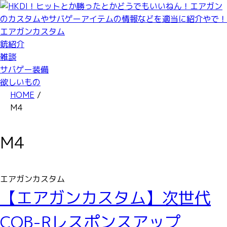
エアガンカスタム
銃紹介
雑談
サバゲー装備
欲しいもの
HOME
/
M4
M4
エアガンカスタム
【エアガンカスタム】次世代
CQB-Rレスポンスアップ