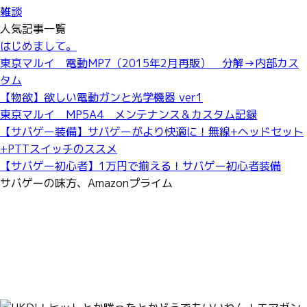
雑談
人気記事一覧
はじめまして。
東京マルイ 電動MP7（2015年2月再販） 分解→内部カス
タム
【物欲】欲しい電動ガンと光学機器 ver1
東京マルイ MP5A4 メンテナンス＆カスタム記録
【サバゲー装備】サバゲーがより快適に！無線+ヘッドセット
+PTTスイッチのススメ
【サバゲー初心者】1万円で揃える！サバゲー初心者装備
サバゲーの味方、Amazonプライム