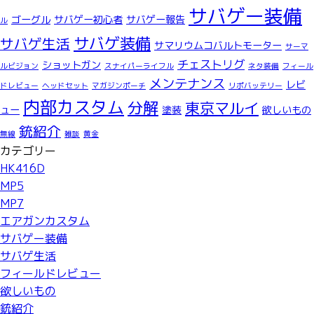
サバゲー装備
ゴーグル
サバゲー初心者
サバゲー報告
ル
サバゲ装備
サバゲ生活
サマリウムコバルトモーター
サーマ
チェストリグ
ショットガン
ルビジョン
スナイパーライフル
ネタ装備
フィール
メンテナンス
レビ
ドレビュー
ヘッドセット
マガジンポーチ
リポバッテリー
内部カスタム
分解
東京マルイ
ュー
塗装
欲しいもの
銃紹介
無線
雑談
黄金
カテゴリー
HK416D
MP5
MP7
エアガンカスタム
サバゲー装備
サバゲ生活
フィールドレビュー
欲しいもの
銃紹介