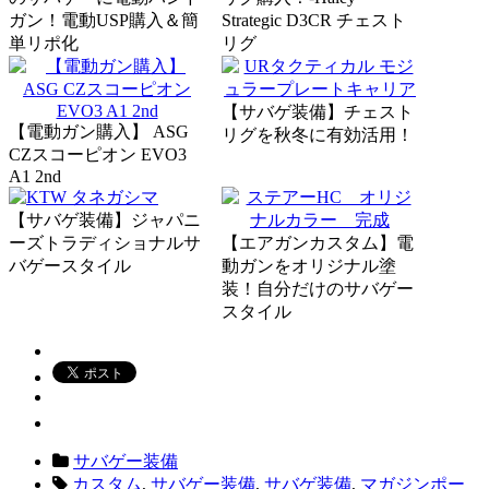
ガン！電動USP購入＆簡
Strategic D3CR チェスト
単リポ化
リグ
【サバゲ装備】チェスト
【電動ガン購入】 ASG
リグを秋冬に有効活用！
CZスコーピオン EVO3
A1 2nd
【サバゲ装備】ジャパニ
ーズトラディショナルサ
【エアガンカスタム】電
バゲースタイル
動ガンをオリジナル塗
装！自分だけのサバゲー
スタイル
サバゲー装備
カスタム
,
サバゲー装備
,
サバゲ装備
,
マガジンポー