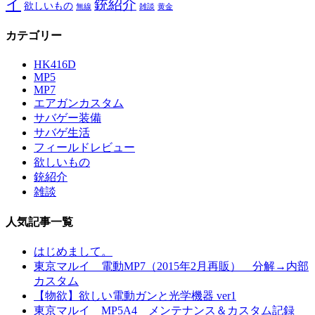
イ
銃紹介
欲しいもの
無線
雑談
黄金
カテゴリー
HK416D
MP5
MP7
エアガンカスタム
サバゲー装備
サバゲ生活
フィールドレビュー
欲しいもの
銃紹介
雑談
人気記事一覧
はじめまして。
東京マルイ 電動MP7（2015年2月再販） 分解→内部
カスタム
【物欲】欲しい電動ガンと光学機器 ver1
東京マルイ MP5A4 メンテナンス＆カスタム記録