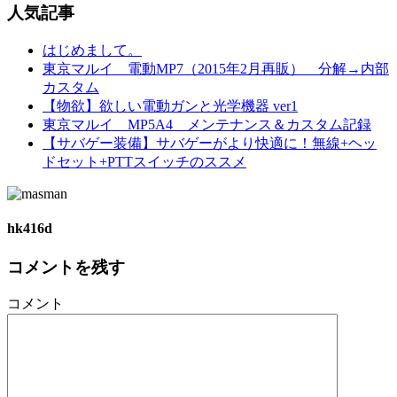
人気記事
はじめまして。
東京マルイ 電動MP7（2015年2月再販） 分解→内部
カスタム
【物欲】欲しい電動ガンと光学機器 ver1
東京マルイ MP5A4 メンテナンス＆カスタム記録
【サバゲー装備】サバゲーがより快適に！無線+ヘッ
ドセット+PTTスイッチのススメ
hk416d
コメントを残す
コメント