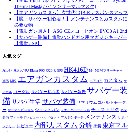
【物欲全開】超ハイテクなサバゲーゴーグル Python
Thermal Mask(パイソンサーマルマスク)
【エアガンカスタム】次世代CQB-Rレスポンスアップ
【脱・サバゲー初心者！】メンテナンスとカスタムに
必要な物
【電動ガン購入】 ASG CZスコーピオン EVO3 A1 2nd
【サバゲー装備】電動ハンドガン用マガジンキーパー
【電動USP】
人気タグ
HK416D
AK47
AKS74U
Blaser R93
CQB-R
GPS
M4
M870ブリーチャー
エアガンカスタム
カスタム
MP5
MP7
エアコキ
ケ
サバゲー装
ゴーグル
サバゲー初心者
サバゲー報告
ミカル
備
サバゲ装備
サバゲ生活
サマリウムコバルトモータ
チェストリグ
ー
ショットガン
サーマルビジョン
スナイパーライフル
ネタ
メンテナンス
装備
フィールドレビュー
ヘッドセット
マガジンポーチ
リポバ
内部カスタム
分解
東京マル
レビュー
塗装
ッテリー