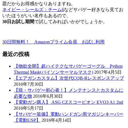
題だからお得感かなりありますね。
ネイビー・シールズ：チーム6
などサバゲー好きなら見てお
いたほうがいい名作もあるので、
30日お試し期間
で試してみればいかがでしょうか。
30日間無料！ Amazonプライム会員 お試し利用
最近の投稿
【物欲全開】超ハイテクなサバゲーゴーグル Python
Thermal Mask(パイソンサーマルマスク)
2017年4月5日
【エアガンカスタム】次世代CQB-Rレスポンスアップ
2016年7月30日
【脱・サバゲー初心者！】メンテナンスとカスタムに
必要な物
2016年6月30日
【電動ガン購入】 ASG CZスコーピオン EVO3 A1 2nd
2016年5月17日
【サバゲー装備】電動ハンドガン用マガジンキーパー
【電動USP】
2016年4月14日